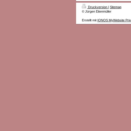
Druckversion
|
Sitemap
© Jürgen Eitenmüller
Erstellt mit
IONOS MyWebsite Priv