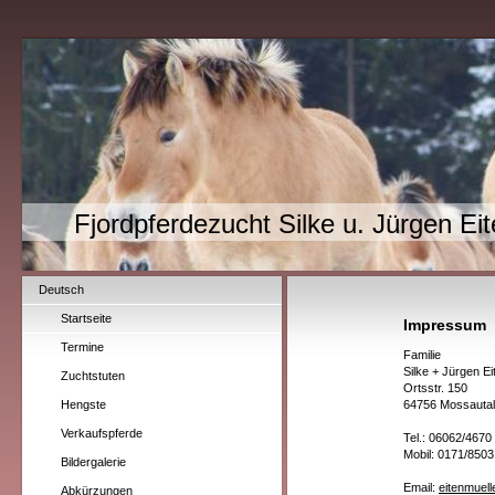
Fjordpferdezucht Silke u. Jürgen Ei
Deutsch
Startseite
Impressum
Termine
Familie
Silke + Jürgen Ei
Zuchtstuten
Ortsstr. 150
Hengste
64756 Mossauta
Verkaufspferde
Tel.: 06062/4670
Mobil: 0171/850
Bildergalerie
Email:
eitenmuell
Abkürzungen