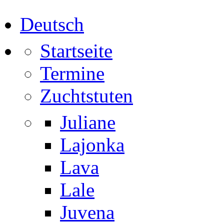
Fjordpferdezucht Silke u. Jürgen Eite
Deutsch
Startseite
Termine
Zuchtstuten
Juliane
Lajonka
Lava
Lale
Juvena