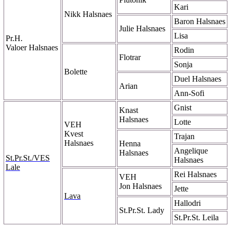
Kari
Nikk Halsnaes
Baron Halsnaes
Julie Halsnaes
Lisa
Pr.H.
Valoer Halsnaes
Rodin
Flotrar
Sonja
Bolette
Duel Halsnaes
Arian
Ann-Sofi
Gnist
Knast
Halsnaes
Lotte
VEH
Kvest
Trajan
Halsnaes
Henna
Angelique
Halsnaes
St.Pr.St./VES
Halsnaes
Lale
Rei Halsnaes
VEH
Jon Halsnaes
Jette
Lava
Hallodri
St.Pr.St. Lady
St.Pr.St. Leila