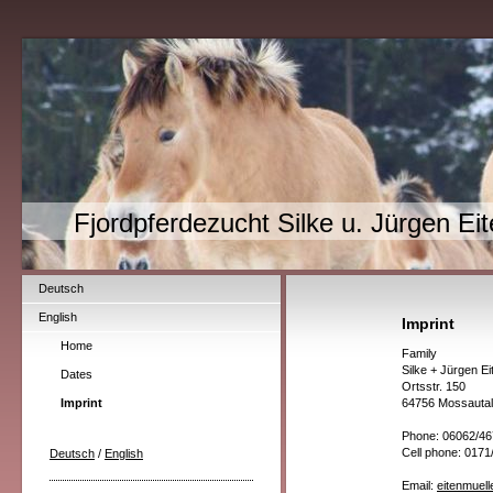
Fjordpferdezucht Silke u. Jürgen Ei
Deutsch
English
Imprint
Home
Family
Silke + Jürgen Ei
Dates
Ortsstr. 150
Imprint
64756 Mossauta
Phone: 06062/46
Cell phone: 017
Deutsch
/
English
Email:
eitenmuell