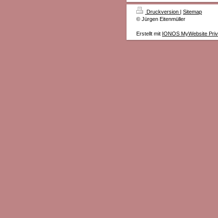
Druckversion
|
Sitemap
© Jürgen Eitenmüller
Erstellt mit
IONOS MyWebsite Priv